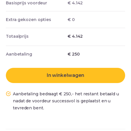
Basisprijs voordeur
€ 4.142
Extra gekozen opties
€ 0
Totaalprijs
€ 4.142
Aanbetaling
€
250
In winkelwagen
Aanbetaling bedraagt € 250,- het restant betaald u
nadat de voordeur successvol is geplaatst en u
tevreden bent.