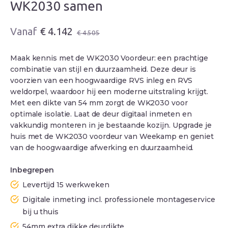
WK2030 samen
Oorspronkelijke
Huidige
€
4.142
€
4.505
prijs
prijs
was:
is:
Maak kennis met de WK2030 Voordeur: een prachtige
€ 4.505.
€ 4.142.
combinatie van stijl en duurzaamheid. Deze deur is
voorzien van een hoogwaardige RVS inleg en RVS
weldorpel, waardoor hij een moderne uitstraling krijgt.
Met een dikte van 54 mm zorgt de WK2030 voor
optimale isolatie. Laat de deur digitaal inmeten en
vakkundig monteren in je bestaande kozijn. Upgrade je
huis met de WK2030 voordeur van Weekamp en geniet
van de hoogwaardige afwerking en duurzaamheid.
Inbegrepen
Levertijd 15 werkweken
Digitale inmeting incl. professionele montageservice
bij u thuis
54mm extra dikke deurdikte