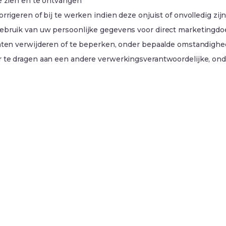
e zien en te ontvangen
rigeren of bij te werken indien deze onjuist of onvolledig zij
ebruik van uw persoonlijke gegevens voor direct marketingdo
aten verwijderen of te beperken, onder bepaalde omstandigh
r te dragen aan een andere verwerkingsverantwoordelijke, o
t over uw persoonlijke gegevens, neem dan contact met ons op v
ng als nodig is voor de doeleinden waarvoor deze zijn verzamel
lijkbare technologieën om uw gebruikerservaring te verbeteren
 beheren.
jwerken om bij te blijven met veranderende wetgeving of onze eig