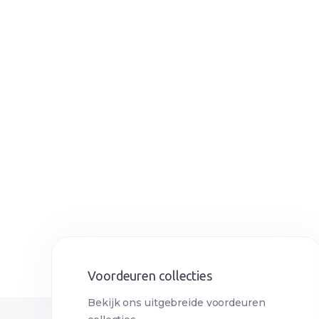
Als u vragen of opmerkingen heeft over dit priv
Voordeurenonline.nl
Koninginneweg 77
1716DG Opmeer
0226 35 11 51
info@rodako.nl
info@voordeurenonline.nl
Voordeuren collecties
Bekijk ons uitgebreide voordeuren