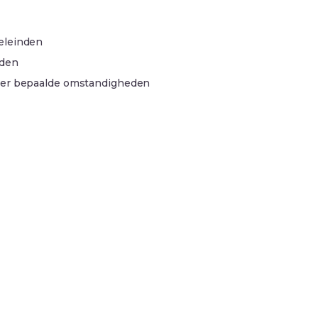
n
eleinden
eden
nder bepaalde omstandigheden
ia de contactgegevens onderaan dit privacybeleid.
d en om te voldoen aan wettelijke vereisten.
. Raadpleeg ons cookiebeleid voor meer informatie
en praktijken. Raadpleeg deze pagina regelmatig voor