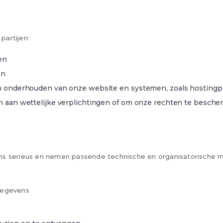
partijen:
en
en
en onderhouden van onze website en systemen, zoals hosting
en aan wettelijke verplichtingen of om onze rechten te besch
vens serieus en nemen passende technische en organisatorisch
gegevens
persoonlijke gegevens die wij verzamelen en gebruiken. Deze 