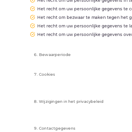
Het recht om uw persoonlijke gegevens in t
Het recht om uw persoonlijke gegevens te cor
Het recht om bezwaar te maken tegen het g
Het recht om uw persoonlijke gegevens te l
Het recht om uw persoonlijke gegevens ove
Als u uw rechten wilt uitoefenen of vragen heef
Bewaarperiode
Wij bewaren uw persoonlijke gegevens alleen zola
Cookies
Onze website maakt gebruik van cookies en verge
over het gebruik van cookies en hoe u deze kunt
Wijzigingen in het privacybeleid
We kunnen dit privacybeleid van tijd tot tijd bi
de meest recente versie van ons privacybeleid.
Contactgegevens