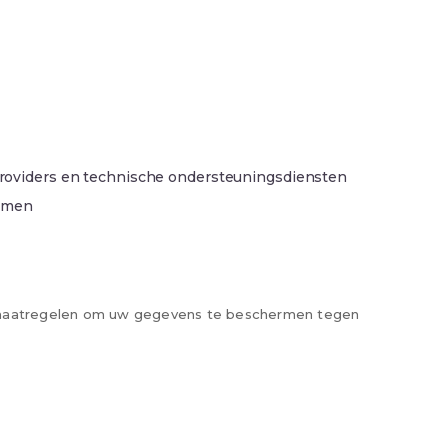
providers en technische ondersteuningsdiensten
ermen
e maatregelen om uw gegevens te beschermen tegen
rechten omvatten: